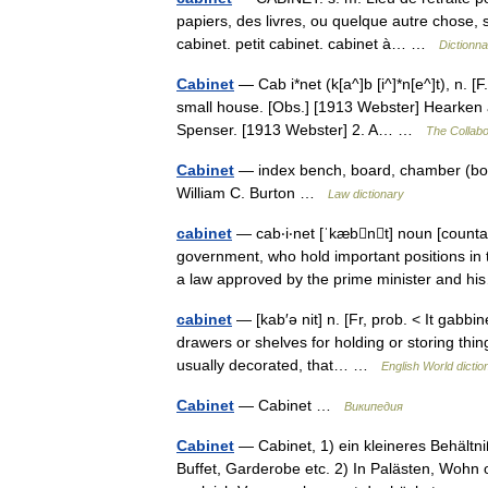
papiers, des livres, ou quelque autre chose, 
cabinet. petit cabinet. cabinet à… …
Dictionna
Cabinet
— Cab i*net (k[a^]b [i^]*n[e^]t), n. [
small house. [Obs.] [1913 Webster] Hearken a 
Spenser. [1913 Webster] 2. A… …
The Collabor
Cabinet
— index bench, board, chamber (bod
William C. Burton …
Law dictionary
cabinet
— cab‧i‧net [ˈkæbnt] noun [countabl
government, who hold important positions in 
a law approved by the prime minister and
cabinet
— [kab′ə nit] n. [Fr, prob. < It gabb
drawers or shelves for holding or storing thin
usually decorated, that… …
English World dictio
Cabinet
— Cabinet …
Википедия
Cabinet
— Cabinet, 1) ein kleineres Behältn
Buffet, Garderobe etc. 2) In Palästen, Wohn 