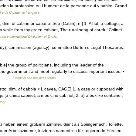
selon la profession ou l humeur de la personne qui y habite. Grand
ire de l'Académie française
F., dim. of cabine or cabane. See {Cabin}, n.] 1. A hut; a cottage; a
while from thy green cabinet, The rural song of careful Colinet.
ative International Dictionary of English
y), commission (agency), committee Burton s Legal Thesaurus.
e] the group of politicians, including the leader of the
the government and meet regularly to discuss important issues: •
 his… …
Financial and business terms
inetto, dim. of gabbia < L cavea, CAGE] 1. a case or cupboard with
gs [a china cabinet, a medicine cabinet] 2. a) a boxlike container,
nary
iß neben einem größern Zimmer, dient als Spielgemach, Toilette,
oder Arbeitszimmer, letzteres namentlich für regierende Fürsten,