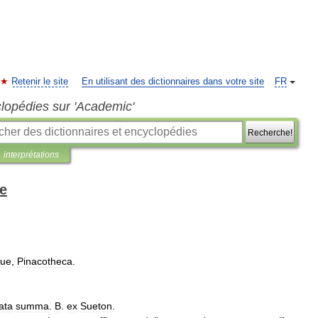
Retenir le site
En utilisant des dictionnaires dans votre site
FR
clopédies sur 'Academic'
Recherche!
interprétations
se
aue
,
Pinacotheca
.
ata
summa
.
B
.
ex
Sueton
.