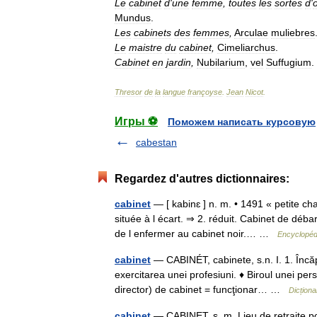
Le
cabinet
d
'
une
femme
,
toutes
les
sortes
d
'
Mundus
.
Les
cabinets
des
femmes
,
Arculae
muliebres
Le
maistre
du
cabinet
,
Cimeliarchus
.
Cabinet
en
jardin
,
Nubilarium
,
vel
Suffugium
.
Thresor
de
la
langue
françoyse
.
Jean
Nicot
.
Игры ⚽
Поможем написать курсовую
cabestan
Regardez d'autres dictionnaires:
cabinet
— [ kabinɛ ] n. m. • 1491 « petite ch
située à l écart. ⇒ 2. réduit. Cabinet de dé
de l enfermer au cabinet noir.… …
Encyclopédi
cabinet
— CABINÉT, cabinete, s.n. I. 1. Încăper
exercitarea unei profesiuni. ♦ Biroul unei p
director) de cabinet = funcţionar… …
Dicțion
cabinet
— CABINET. s. m. Lieu de retraite pou