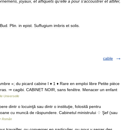
ornemens
,
joyaux
,
et
affiquets
qu
'
elle
a
pour
s
'
accoustrer
et
attifer
,
.
Bud
.
Plin
.
in
epist
.
Suffugium
imbris
et
solis
.
cable
ambre »; du picard cabine I ♦ 1 ♦ Rare en emploi libre Petite pièce
barras. ⇒ cagibi. CABINET NOIR, sans fenêtre. Menacer un enfant
e Universelle
e dintr o locuinţă sau dintr o instituţie, folosită pentru
ersoane cu muncă de răspundere. Cabinetul ministrului ♢ Şef (sau
ar Român
r travailler, ou converser en particulier, ou pour y serrer des