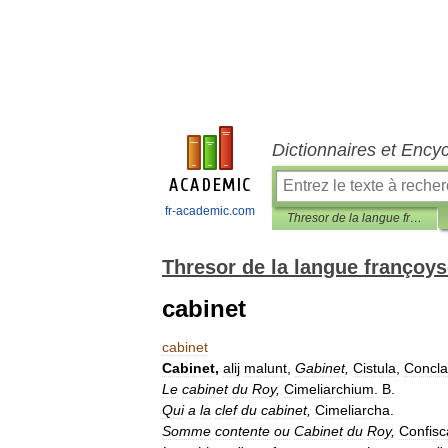
Dictionnaires et Ency
fr-academic.com
Thresor de la langue françoyse
Thresor de la langue françoy
cabinet
cabinet
Cabinet
,
alij
malunt
,
Gabinet
,
Cistula
,
Concl
Le
cabinet
du
Roy
,
Cimeliarchium
.
B
.
Qui
a
la
clef
du
cabinet
,
Cimeliarcha
.
Somme
contente
ou
Cabinet
du
Roy
,
Confisc