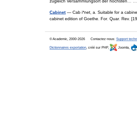
zugleich Versammlungsort der höchsten…
Cabinet
— Cab i*net, a. Suitable for a cabin
cabinet edition of Goethe. For. Quar. Rev.
© Academic, 2000-2026
Contactez-nous:
Support techn
Dictionnaires exportation
, créé sur PHP,
Joomla,