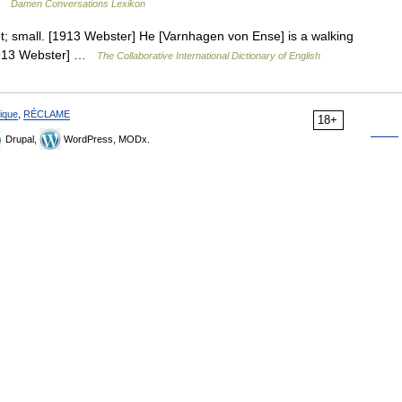
 …
Damen Conversations Lexikon
et; small. [1913 Webster] He [Varnhagen von Ense] is a walking
 [1913 Webster] …
The Collaborative International Dictionary of English
ique
,
RÉCLAME
18+
Drupal,
WordPress, MODx.